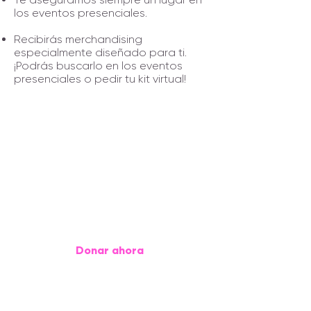
los eventos presenciales.
Recibirás merchandising
especialmente diseñado para ti.
¡Podrás buscarlo en los eventos
presenciales o pedir tu kit virtual!
Queremos más causas
que se conecten con la
tecnología en todo el
planeta.
Donar ahora