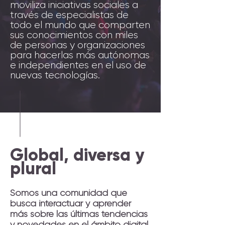
moviliza iniciativas sociales a
través de especialistas de
todo el mundo que comparten
sus conocimientos con miles
de personas y organizaciones
para hacerlas más autónomas
e independientes en el uso de
nuevas tecnologías.
Global, diversa y
plural
Somos una comunidad que
busca interactuar y aprender
más sobre las últimas tendencias
y novedades en el ámbito digital.