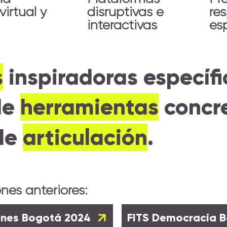
virtual y
disruptivas e
re
interactivas
es
s
inspiradoras
específi
de
herramientas
concre
de
articulación
.
ones anteriores:
ones Bogotá 2024
FITS Democracia B