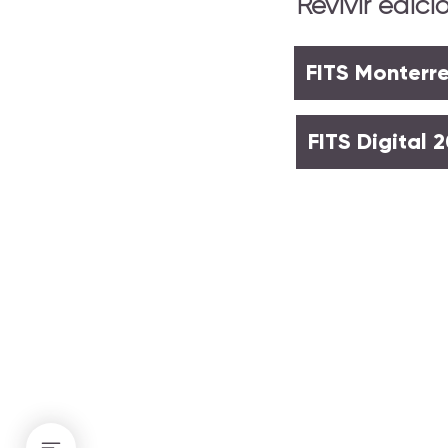
Revivir edici
FITS Monterr
FITS Digital 
FITS Temático