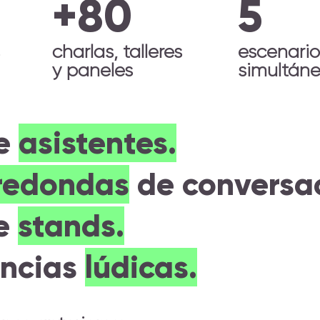
+80
5
charlas, talleres
escenario
y paneles
simultán
de
asistentes.
redondas
de conversac
de
stands.
encias
lúdicas.