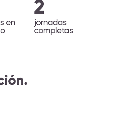
2
s en
jornadas
eo
completas
ión.