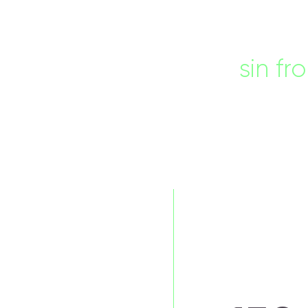
Es la mayor de nues
ediciones, a gran es
Un encuentro
sin fr
en el que participan
de personas del sec
social.