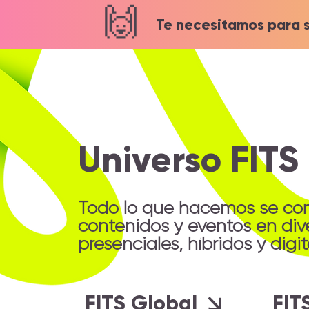
🙌
Te necesitamos para s
Universo FITS
Todo lo que hacemos se com
contenidos y eventos en div
presenciales, híbridos y digi
FITS Global
FIT