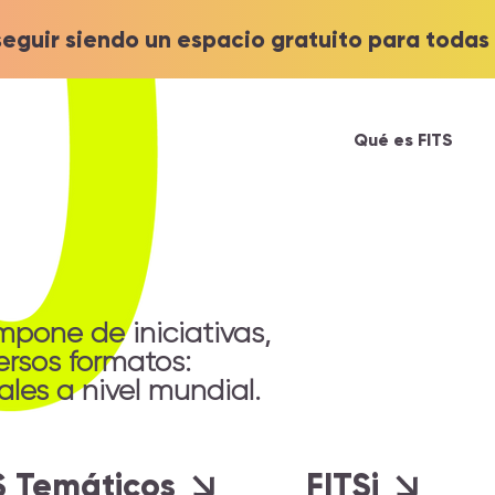
eguir siendo un espacio gratuito para todas 
Qué es FITS
pone de iniciativas,
ersos formatos:
tales a nivel mundial.
S Temáticos
FITSi