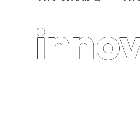
inno
FITS Global